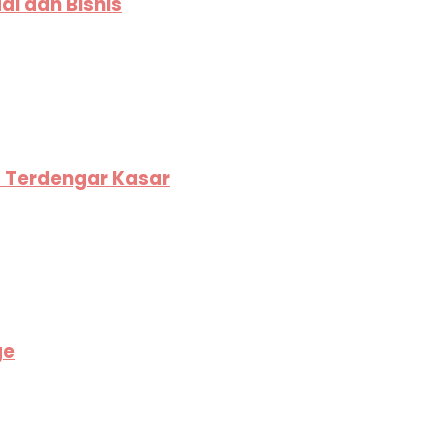
i dan Bisnis
c Terdengar Kasar
ge