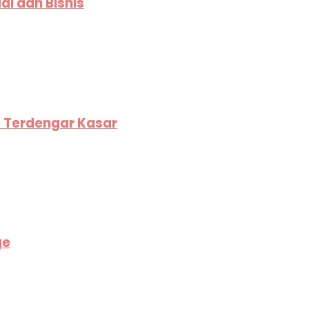
i dan Bisnis
c Terdengar Kasar
ge