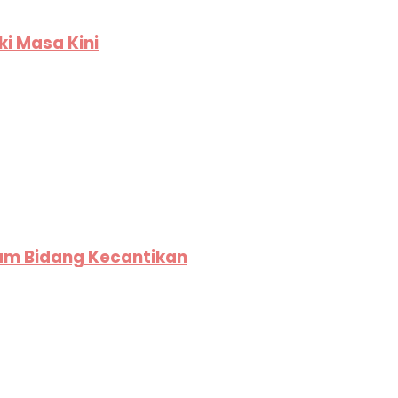
ki Masa Kini
lam Bidang Kecantikan