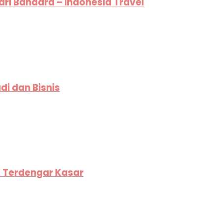
ari Bandara – Indonesia Travel
i dan Bisnis
c Terdengar Kasar